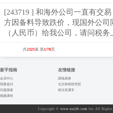
[243719 ] 和海外公司一直有
方因备料导致跌价，现国外公司
（人民币）给我公司，请问税务
共
2325
条 第
1/78
页
新手指南
友情链接
会员中心
国瑞鼎泰
我要提问
北京财税研究院
问题搜索
税法直通车
视频课程
Copyright ©
www.nsrjlb.com
Inc.All Rig