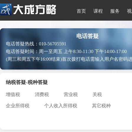
首页
课程
服务
视
电话答疑
电话答疑热线：010-56705591
电话答疑时间：周一至周五 上午8:30-11:30 下午14:00-17:00
(周三和周五下午16:00结束)首次拨打电话需输入用户名密码
纳税答疑-税种答疑
增值税
消费税
营业税
关税
企业所得税
个人收入所得税
其它税种