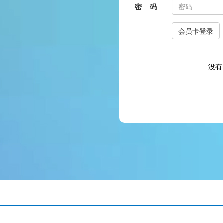
密 码
没有