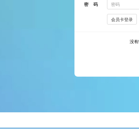
密 码
没有