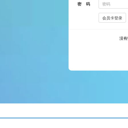
密 码
没有