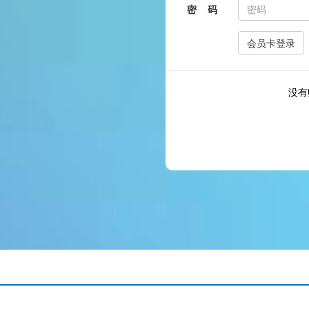
密 码
没有