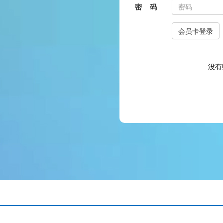
密 码
没有