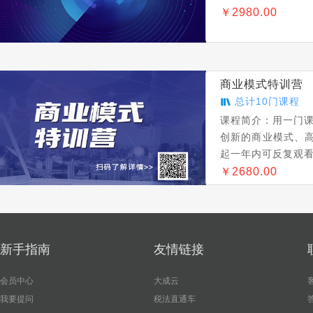
￥
2980.00
商业模式特训营
总计
10
门课程
课程简介：
用一门
创新的商业模式、
起一年内可反复观
￥
2680.00
新手指南
友情链接
会员中心
大成云
我要提问
税法直通车