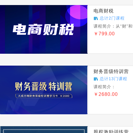
电商财税
总计
2
门课程
课程简介：
从“财”
￥
799.00
财务晋级特训营
总计
13
门课程
课程简介：
￥
2680.00
股权激励训练营