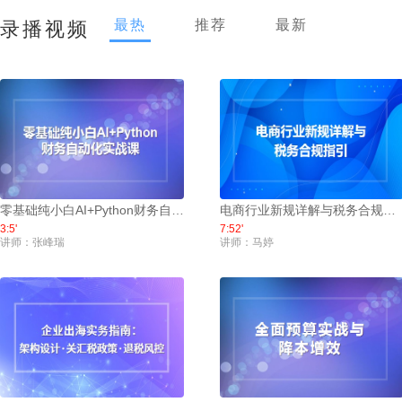
最热
推荐
最新
录播视频
零基础纯小白AI+Python财务自…
电商行业新规详解与税务合规指引
3:5'
7:52'
讲师：张峰瑞
讲师：马婷