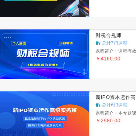
财税合规师
总计
7
门课程
课程简介：
课程有
￥
4160.00
新IPO资本运作
总计
6
门课程
课程简介：
本专题
￥
2980.00