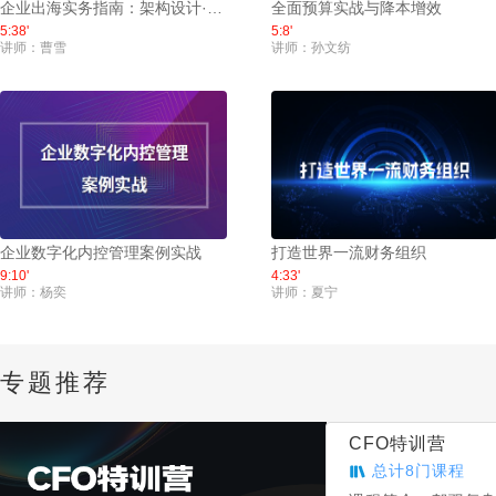
企业出海实务指南：架构设计·…
全面预算实战与降本增效
5:38'
5:8'
讲师：曹雪
讲师：孙文纺
企业数字化内控管理案例实战
打造世界一流财务组织
9:10'
4:33'
讲师：杨奕
讲师：夏宁
专题推荐
CFO特训营
总计
8
门课程