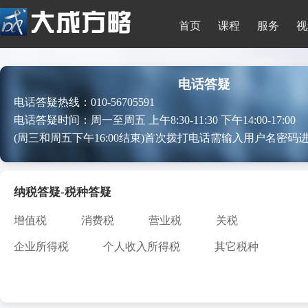
首页
课程
服务
视
电话答疑
电话答疑热线：010-56705591
电话答疑时间：周一至周五 上午8:30-11:30 下午14:00-17:00
(周三和周五下午16:00结束)首次拨打电话需输入用户名密码
纳税答疑-税种答疑
增值税
消费税
营业税
关税
企业所得税
个人收入所得税
其它税种